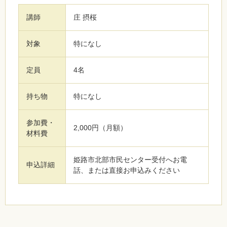
講師
庄 摂桜
対象
特になし
定員
4名
持ち物
特になし
参加費・
2,000円（月額）
材料費
姫路市北部市民センター受付へお電
申込詳細
話、または直接お申込みください